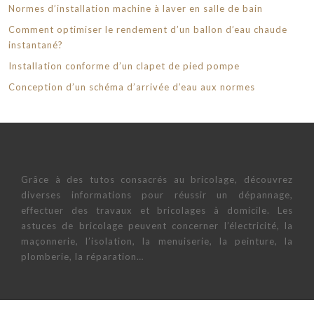
Normes d’installation machine à laver en salle de bain
Comment optimiser le rendement d’un ballon d’eau chaude
instantané?
Installation conforme d’un clapet de pied pompe
Conception d’un schéma d’arrivée d’eau aux normes
Grâce à des tutos consacrés au bricolage, découvrez
diverses informations pour réussir un dépannage,
effectuer des travaux et bricolages à domicile. Les
astuces de bricolage peuvent concerner l’électricité, la
maçonnerie, l’isolation, la menuiserie, la peinture, la
plomberie, la réparation…