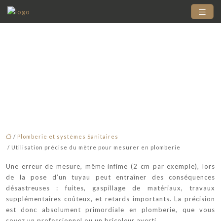
Utilisation précise du
mètre pour mesurer en
plomberie
/
Plomberie et systèmes Sanitaires
/ Utilisation précise du mètre pour mesurer en plomberie
Une erreur de mesure, même infime (2 cm par exemple), lors
de la pose d’un tuyau peut entraîner des conséquences
désastreuses : fuites, gaspillage de matériaux, travaux
supplémentaires coûteux, et retards importants. La précision
est donc absolument primordiale en plomberie, que vous
soyez un professionnel ou un bricoleur averti.