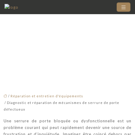
Diagnostic et
réparation de
mécanismes de serrure
de porte défectueux
/
Réparation et entretien d'équipements
/ Diagnostic et réparation de mécanismes de serrure de porte
défectueux
Une serrure de porte bloquée ou dysfonctionnelle est un
problème courant qui peut rapidement devenir une source de
frustration et d’inquiétude. Imaginez être coincé dehors par