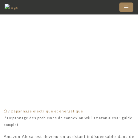
Dépannage des
problèmes de
connexion WiFi
amazon alexa : guide
complet
/
Dépannage électrique et énergétique
/ Dépannage des problèmes de connexion WiFi amazon alexa : guide
complet
Amazon Alexa est devenu un assistant indispensable dans de