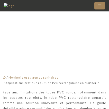
Applications pratiques
du tube PVC
rectangulaire en
plomberie
/
Plomberie et systèmes Sanitaires
/ Applications pratiques du tube PVC rectangulaire en plomberie
Face aux limitations des tubes PVC ronds, notamment dans
les espaces restreints, le tube PVC rectangulaire apparaît
comme une solution innovante et performante. Ce guide
détaillé explore ses multiples applications en plomberie, en se