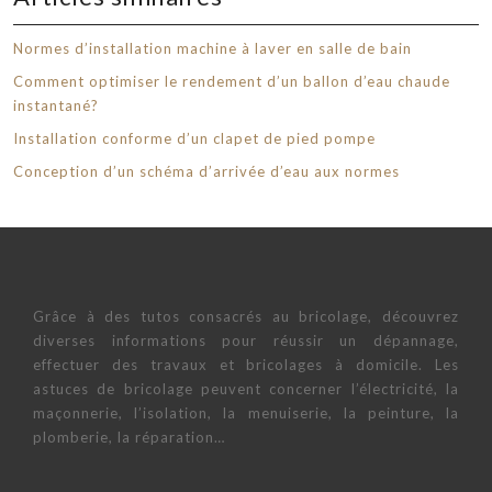
Normes d’installation machine à laver en salle de bain
Comment optimiser le rendement d’un ballon d’eau chaude
instantané?
Installation conforme d’un clapet de pied pompe
Conception d’un schéma d’arrivée d’eau aux normes
Grâce à des tutos consacrés au bricolage, découvrez
diverses informations pour réussir un dépannage,
effectuer des travaux et bricolages à domicile. Les
astuces de bricolage peuvent concerner l’électricité, la
maçonnerie, l’isolation, la menuiserie, la peinture, la
plomberie, la réparation…